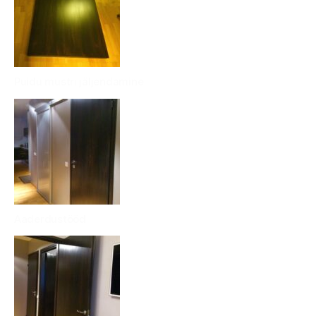
Puidu mustri jäljendamine
Aaderdustööd