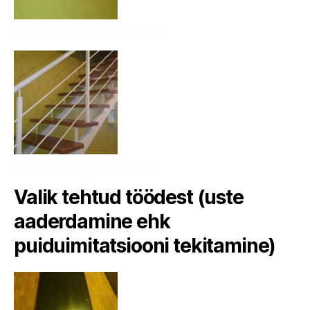
kolme kihiline marmoreerimine
struktuurne marmoreerimine
Valik tehtud töödest (uste
aaderdamine ehk
puiduimitatsiooni tekitamine)