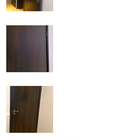
Aaderdus
Aaderdus
Ustele puidu mustri maalimine