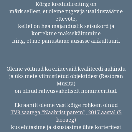
Kõrge krediidireiting on
märk sellest, et oleme tugev ja usaldusväärne
ettevõte,
kellel on hea majanduslik seisukord ja
korrektne maksekäitumine
ning, et me panustame ausasse ärikultuuri.
Oleme võitnud ka erinevaid kvaliteedi auhindu
ja üks meie viimistletud objektidest (Restoran
Musita)
on olnud rahvusvaheliselt nomineeritud.
Ekraanilt oleme vast kõige rohkem olnud
TV3 saatega “Naabrist parem”, 2017 aastal (5
hooaeg)
kus ehitasime ja sisustasime ühte korteritest