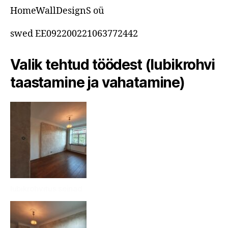
HomeWallDesignS oü
swed EE092200221063772442
Valik tehtud töödest (lubikrohvi
taastamine ja vahatamine)
lubikrohvitus seinad