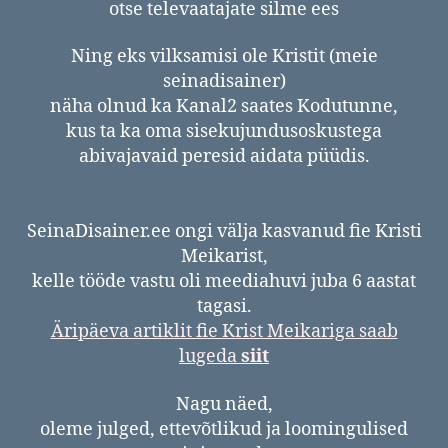
otse televaatajate silme ees
Ning eks vilksamisi ole Kristit (meie
seinadisainer)
näha olnud ka Kanal2 saates Kodutunne,
kus ta ka oma sisekujundusoskustega
abivajavaid peresid aidata püüdis.
SeinaDisainer.ee ongi välja kasvanud fie Kristi
Meikarist,
kelle tööde vastu oli meediahuvi juba 6 aastat
tagasi.
Äripäeva artiklit fie Krist Meikariga saab
lugeda
siit
Nagu näed,
oleme julged, ettevõtlikud ja loomingulised