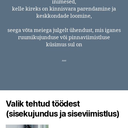
inimesed,
kelle kireks on kinnisvara parendamine ja
keskkondade loomine,
seega võta meiega julgelt ühendust, mis iganes
ruumikujunduse või pinnaviimistluse
küsimus sul on
…
Valik tehtud töödest
(sisekujundus ja siseviimistlus)