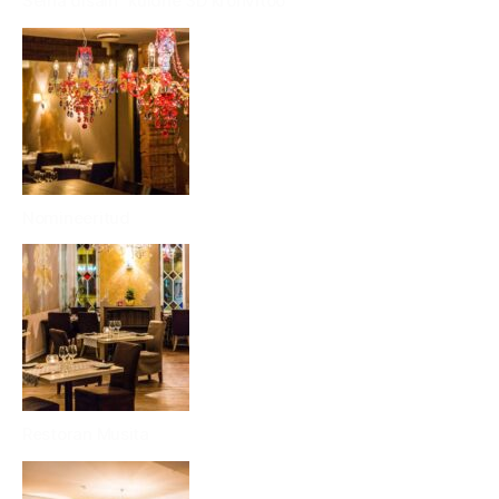
Seina disain “kuldne 3D krohvitöö”
Nomineeritud
Restoran Musita