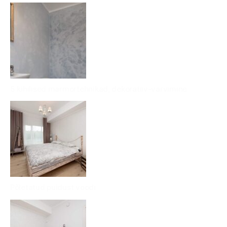
5 kihilised marmortehnikad, dekoratiiv-värvimine
Põletatud puidust voodi