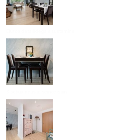
Elutoa detailidega sisustamine
Sisekujundus ja seinadisain