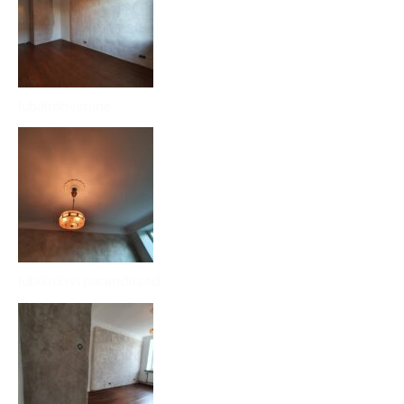
lubikrohvimine
lubikrohvi parandused