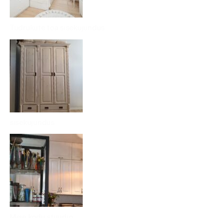
Tüdrukute toa sisekujundus
sisekujundus
Meie kodu stuudio