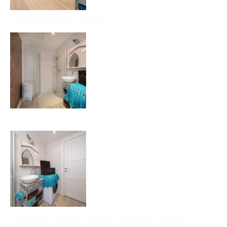
Värvipesutehnikad mööblil
Dekoratiiv-viimistlus, sisekujundus
Valamukapi meisterdamine ja toonidega mängimine