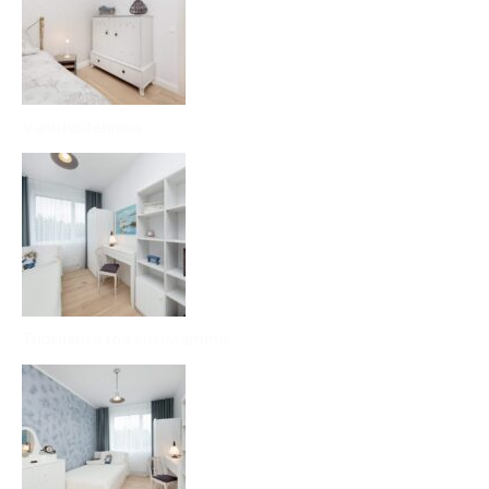
Vanutustehnika
Tüdrukute toa sisustamine