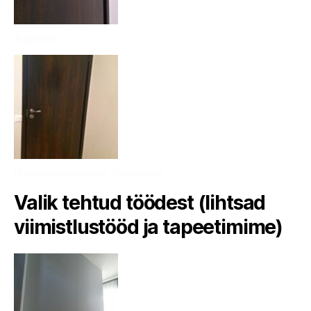
Aaderdus
Ustele puidu mustri maalimine
Valik tehtud töödest (lihtsad
viimistlustööd ja tapeetimime)