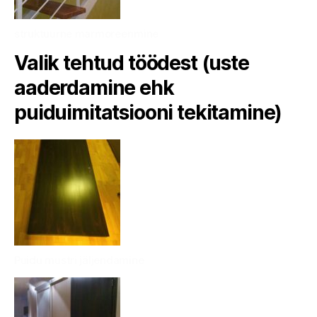
struktuurne marmoreerimine
Valik tehtud töödest (uste
aaderdamine ehk
puiduimitatsiooni tekitamine)
Puidu mustri jäljendamine