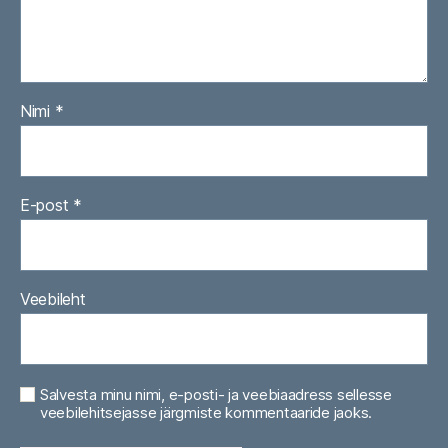
Nimi
*
E-post
*
Veebileht
Salvesta minu nimi, e-posti- ja veebiaadress sellesse
veebilehitsejasse järgmiste kommentaaride jaoks.