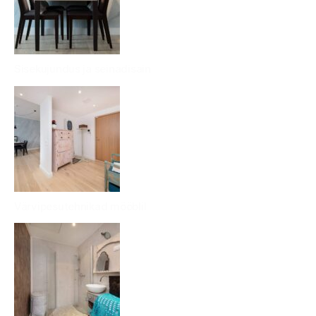
Sisekujundus ja seinadisain
Värvipesutehnikad mööblil