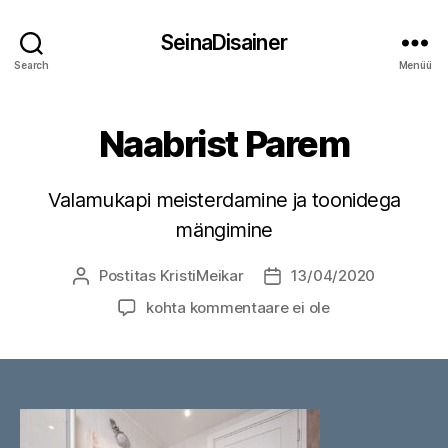
SeinaDisainer
Search
Menüü
Naabrist Parem
Valamukapi meisterdamine ja toonidega
mängimine
Postitas
KristiMeikar
13/04/2020
Postituse
Postituse
autor
kuupäev
Naabrist
kohta kommentaare ei ole
Parem