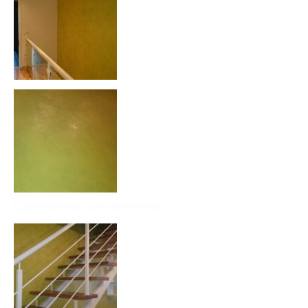
kolme kihiline marmoreerimine