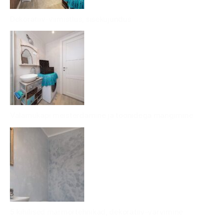
Dekoratiiv-viimistlus, sisekujundus
Valamukapi meisterdamine ja toonidega mängimine
5 kihilised marmortehnikad, dekoratiiv-värvimine