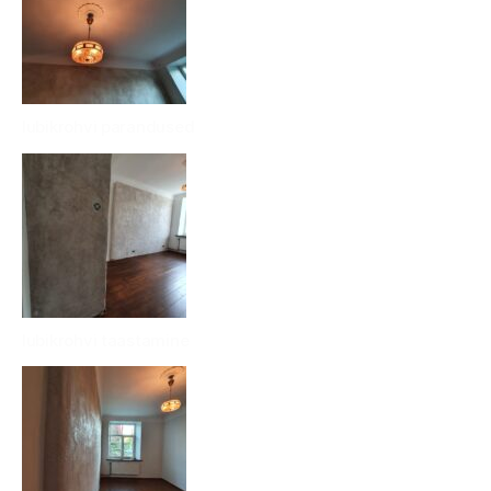
lubikrohvi parandused
lubikrohvi taastamine