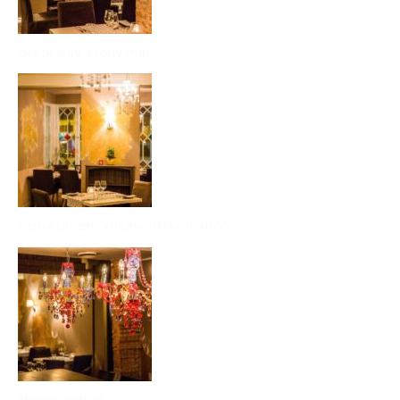
dekoratiiv-krohvimine
Seina disain “kuldne 3D krohvitöö”
Nomineeritud