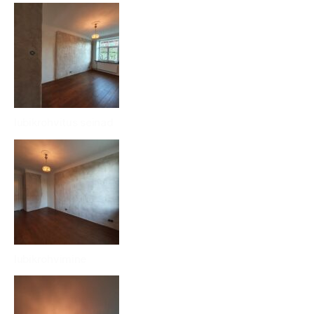
lubikrohvitus seinad
lubikrohvimine