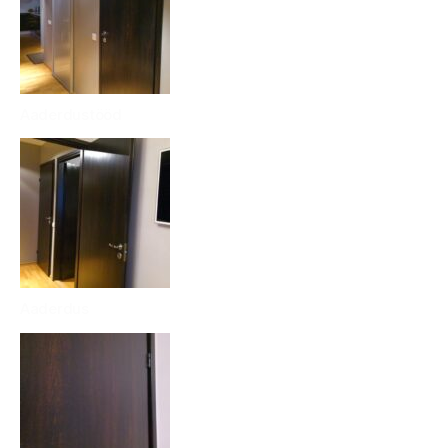
Aaderdustööd
Aaderdus