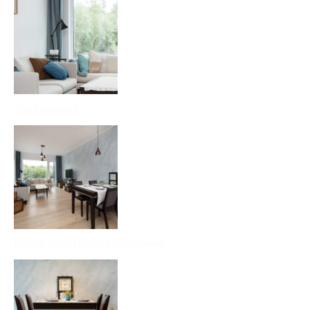
Sisekujundus
Elutoa detailidega sisustamine