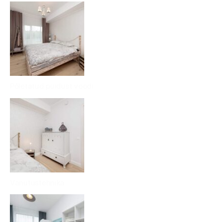
Põletatud puidust voodi
Vanutustehnika