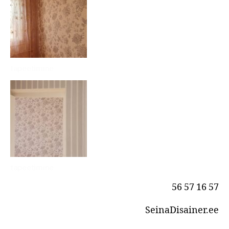
tapeetimine
tapeetimine
56 57 16 57
SeinaDisainer.ee