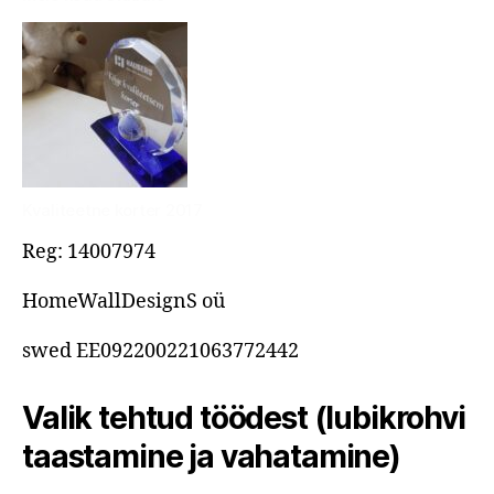
Kvaliteetne korter 2017
Reg: 14007974
HomeWallDesignS oü
swed EE092200221063772442
Valik tehtud töödest (lubikrohvi
taastamine ja vahatamine)