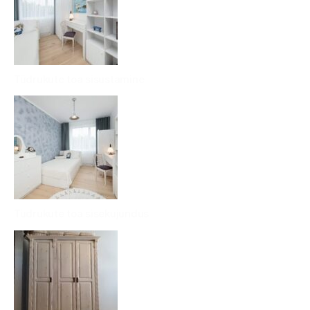
Tüdrukute toa sisustamine
Tüdrukute toa sisekujundus