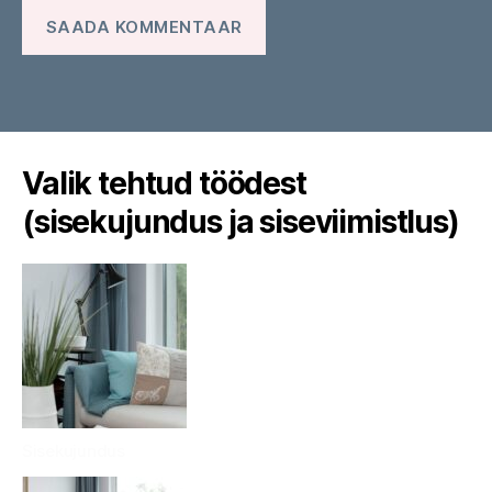
Valik tehtud töödest
(sisekujundus ja siseviimistlus)
Sisekujundus