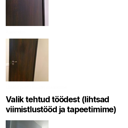
Aaderdus
Ustele puidu mustri maalimine
Valik tehtud töödest (lihtsad
viimistlustööd ja tapeetimime)