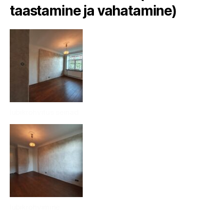
taastamine ja vahatamine)
lubikrohvitus seinad
lubikrohvimine