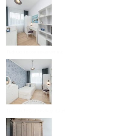
Tüdrukute toa sisustamine
Tüdrukute toa sisekujundus