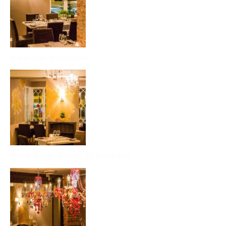
dekoratiiv-krohvimine
Seina disain “kuldne 3D krohvitöö”