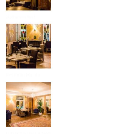
Nomineeritud
Restoran Musita
Lubikrohvi kuldamine