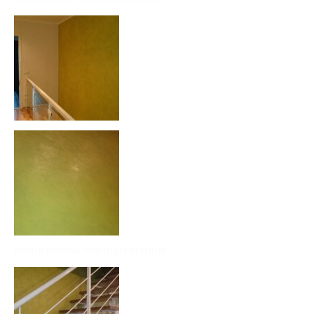
kolme kihiline marmoreerimine