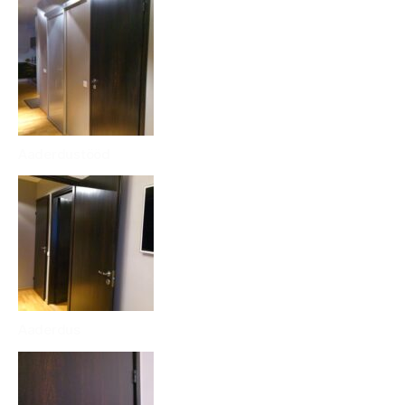
Aaderdustööd
Aaderdus