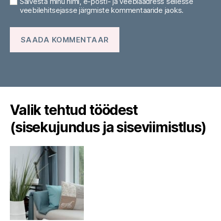
Salvesta minu nimi, e-posti- ja veebiaadress sellesse
veebilehitsejasse järgmiste kommentaaride jaoks.
Valik tehtud töödest
(sisekujundus ja siseviimistlus)