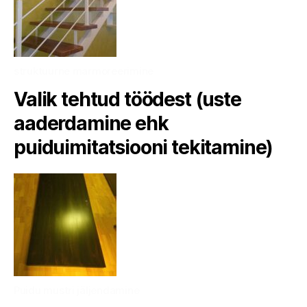
struktuurne marmoreerimine
Valik tehtud töödest (uste
aaderdamine ehk
puiduimitatsiooni tekitamine)
Puidu mustri jäljendamine