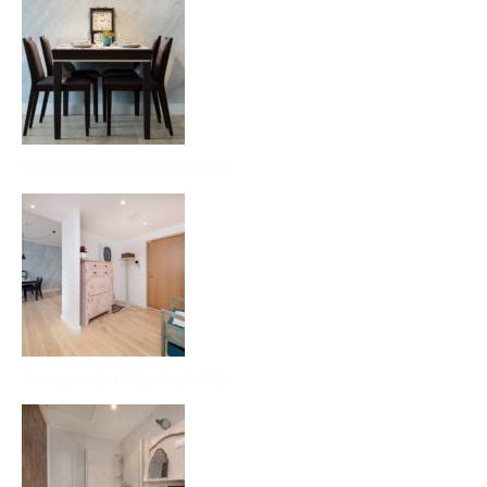
Sisekujundus ja seinadisain
Värvipesutehnikad mööblil