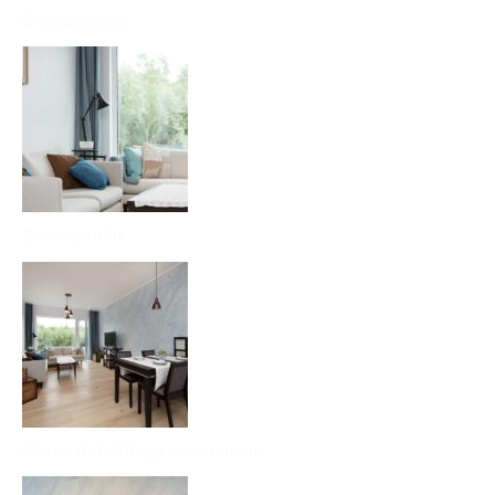
Sisekujundus
Sisekujundus
Elutoa detailidega sisustamine