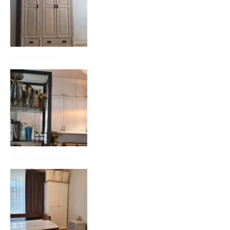
sisekujundus
Meie kodu stuudio