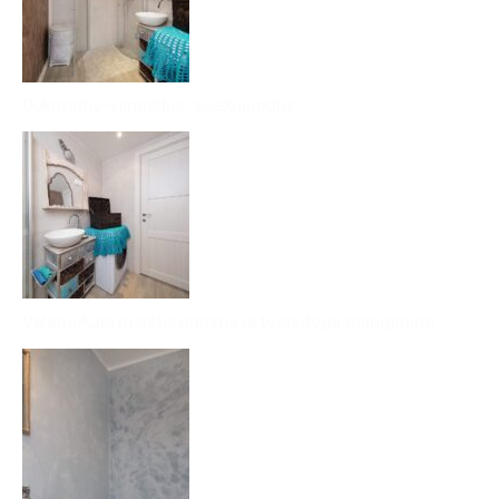
Dekoratiiv-viimistlus, sisekujundus
Valamukapi meisterdamine ja toonidega mängimine