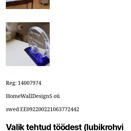
Meie kodu stuudio
Kvaliteetne korter 2017
Reg: 14007974
HomeWallDesignS oü
swed EE092200221063772442
Valik tehtud töödest (lubikrohvi