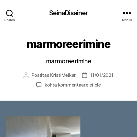
SeinaDisainer
Search
Menüü
marmoreerimine
marmoreerimine
Postitas
KristiMeikar
11/01/2021
Postituse
Postituse
autor
kuupäev
marmoreerimine
kohta kommentaare ei ole