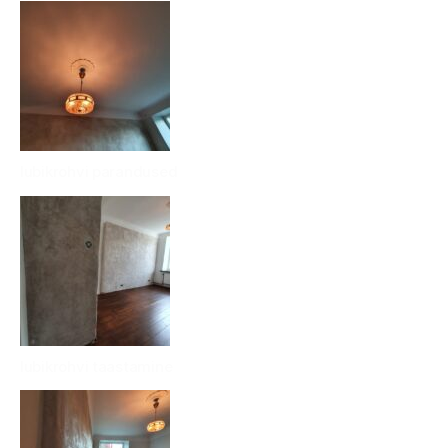
lubikrohvi parandused
lubikrohvi taastamine