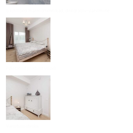
5 kihilised marmortehnikad, dekoratiiv-värvimine
Põletatud puidust voodi
Vanutustehnika