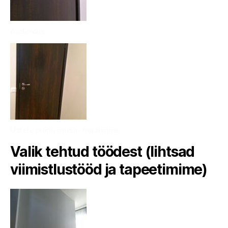
Aaderdus
Ustele puidu mustri maalimine
Valik tehtud töödest (lihtsad
viimistlustööd ja tapeetimime)