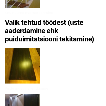
struktuurne marmoreerimine
Valik tehtud töödest (uste
aaderdamine ehk
puiduimitatsiooni tekitamine)
Puidu mustri jäljendamine