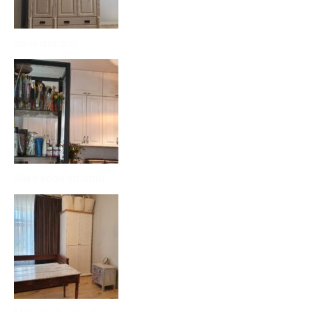
sisekujundus
Meie kodu stuudio