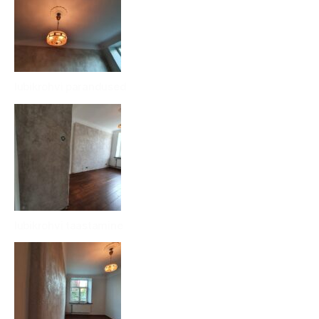
lubikrohvi parandused
lubikrohvi taastamine