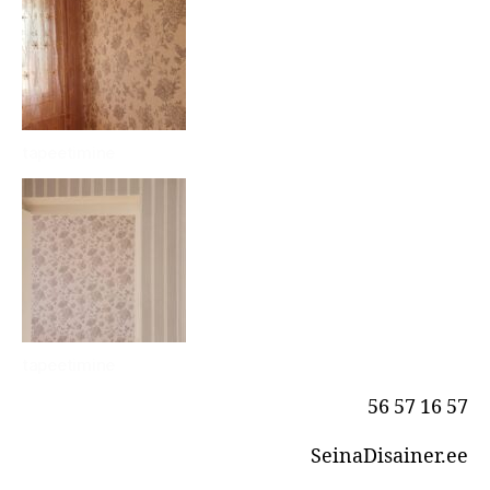
tapeetimine
tapeetimine
56 57 16 57
SeinaDisainer.ee