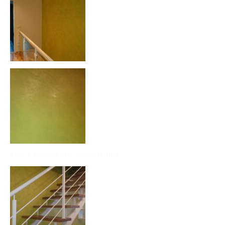
kolme kihiline marmoreerimine