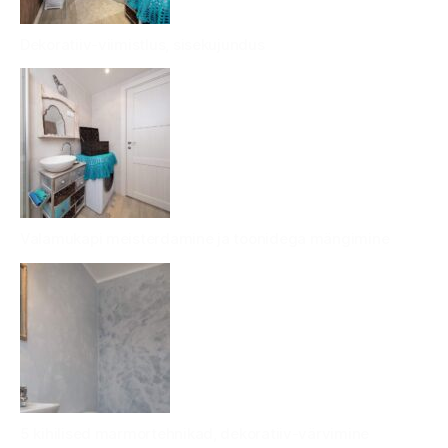
Dekoratiiv-viimistlus, sisekujundus
Valamukapi meisterdamine ja toonidega mängimine
5 kihilised marmortehnikad, dekoratiiv-värvimine