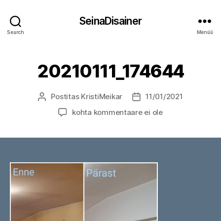
SeinaDisainer
Search
Menüü
20210111_174644
Postitas
KristiMeikar
11/01/2021
Postituse
Postituse
autor
kuupäev
20210111_174644
kohta kommentaare ei ole