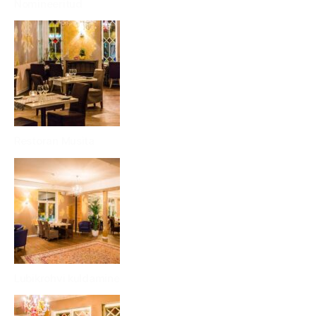
Nomineeritud
Restoran Musita
Lubikrohvi kuldamine