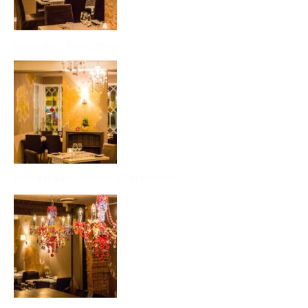
dekoratiiv-krohvimine
Seina disain “kuldne 3D krohvitöö”