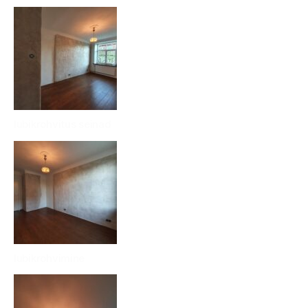
lubikrohvitus seinad
lubikrohvimine