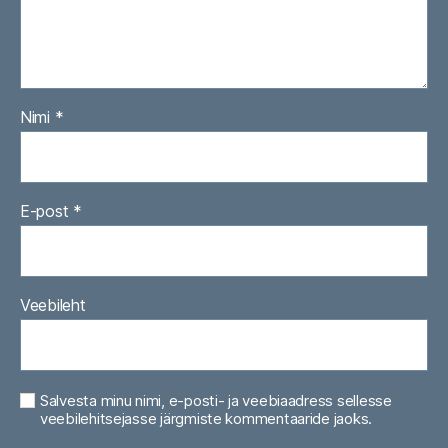
Nimi
*
E-post
*
Veebileht
Salvesta minu nimi, e-posti- ja veebiaadress sellesse
veebilehitsejasse järgmiste kommentaaride jaoks.