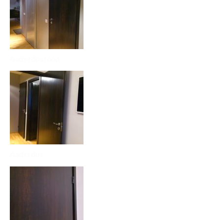
Aaderdustööd
Aaderdus