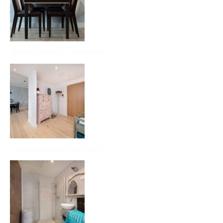
Sisekujundus ja seinadisain
Värvipesutehnikad mööblil