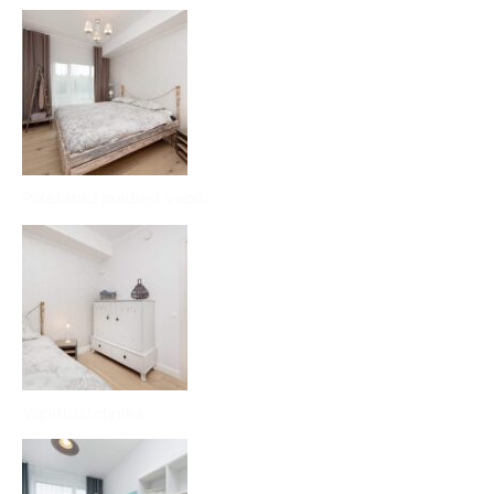
Põletatud puidust voodi
Vanutustehnika