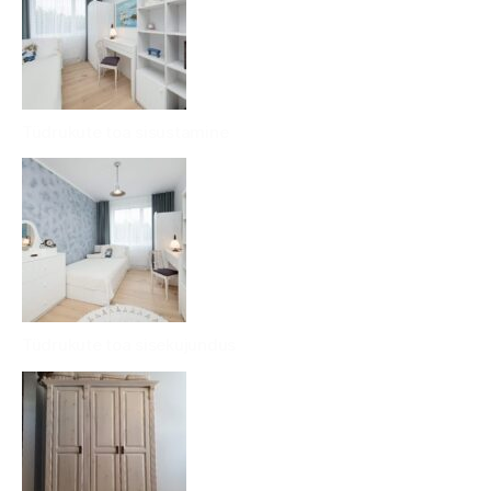
Tüdrukute toa sisustamine
Tüdrukute toa sisekujundus