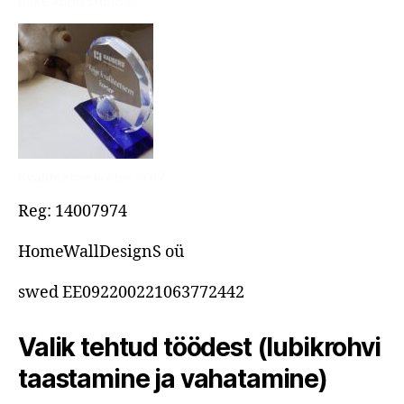
Meie kodu stuudio
Kvaliteetne korter 2017
Reg: 14007974
HomeWallDesignS oü
swed EE092200221063772442
Valik tehtud töödest (lubikrohvi
taastamine ja vahatamine)