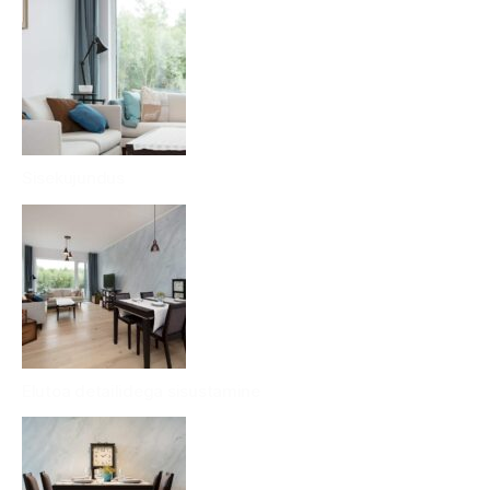
Sisekujundus
Elutoa detailidega sisustamine