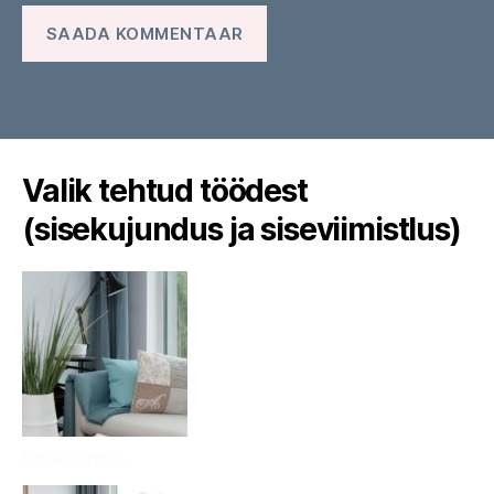
Valik tehtud töödest
(sisekujundus ja siseviimistlus)
Sisekujundus